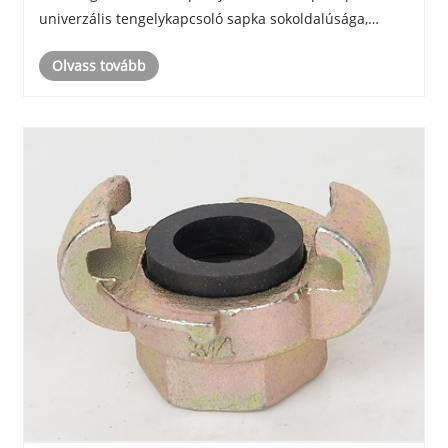
univerzális tengelykapcsoló sapka sokoldalúsága,
tartóssága és egyszerű telepítése miatt az iparágak
Olvass tovább
kedvelt megoldásává vált. Ez az átfogó útmutató fel......