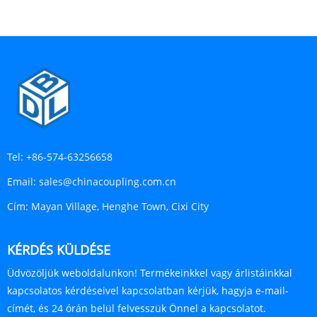
Tel:
+86-574-63256658
Email:
sales@chinacoupling.com.cn
Cím:
Mayan Village, Henghe Town, Cixi City
KÉRDÉS KÜLDÉSE
Üdvözöljük weboldalunkon! Termékeinkkel vagy árlistáinkkal
kapcsolatos kérdéseivel kapcsolatban kérjük, hagyja e-mail-
címét, és 24 órán belül felvesszük Önnel a kapcsolatot.