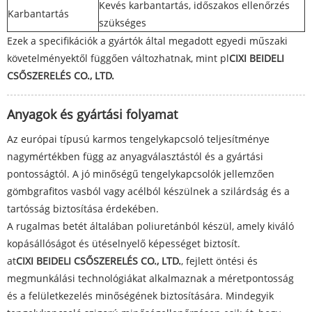
Kevés karbantartás, időszakos ellenőrzés
Karbantartás
szükséges
Ezek a specifikációk a gyártók által megadott egyedi műszaki
követelményektől függően változhatnak, mint pl
CIXI BEIDELI
CSŐSZERELÉS CO., LTD.
Anyagok és gyártási folyamat
Az európai típusú karmos tengelykapcsoló teljesítménye
nagymértékben függ az anyagválasztástól és a gyártási
pontosságtól. A jó minőségű tengelykapcsolók jellemzően
gömbgrafitos vasból vagy acélból készülnek a szilárdság és a
tartósság biztosítása érdekében.
A rugalmas betét általában poliuretánból készül, amely kiváló
kopásállóságot és ütéselnyelő képességet biztosít.
at
CIXI BEIDELI CSŐSZERELÉS CO., LTD.
, fejlett öntési és
megmunkálási technológiákat alkalmaznak a méretpontosság
és a felületkezelés minőségének biztosítására. Mindegyik