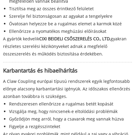
megfelelően vannak beállítva
Tisztítsa meg az összes érintkező felületet
Szerelje fel biztonságosan az agyakat a tengelyekre
Óvatosan helyezze be a rugalmas elemet a karmok közé
Ellenőrizze a nyomatékos meghúzási előírásokat
A gyártók kedvelik
CIXI BEIDELI CSŐSZERELÉS CO., LTD.
gyakran
részletes szerelési kézikönyveket adnak a megfelelő
összeszerelés és működés biztosítása érdekében.
Karbantartás és hibaelhárítás
A Claw Coupling európai típusú rendszerek egyik legfontosabb
előnye alacsony karbantartási igényük. Az időszakos ellenőrzés
azonban továbbra is szükséges.
Rendszeresen ellenőrizze a rugalmas betét kopását
Vizsgálja meg, hogy nincsenek-e eltolódási problémák
Győződjön meg arról, hogy a csavarok meg vannak húzva
Figyelje a rezgésszinteket
Az olyan gyakori problémák, mint például a zaj vagy a vibráció,