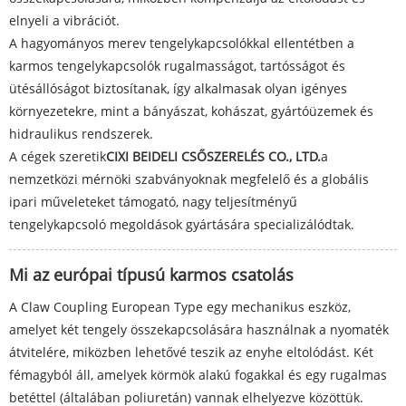
elnyeli a vibrációt.
A hagyományos merev tengelykapcsolókkal ellentétben a
karmos tengelykapcsolók rugalmasságot, tartósságot és
ütésállóságot biztosítanak, így alkalmasak olyan igényes
környezetekre, mint a bányászat, kohászat, gyártóüzemek és
hidraulikus rendszerek.
A cégek szeretik
CIXI BEIDELI CSŐSZERELÉS CO., LTD.
a
nemzetközi mérnöki szabványoknak megfelelő és a globális
ipari műveleteket támogató, nagy teljesítményű
tengelykapcsoló megoldások gyártására specializálódtak.
Mi az európai típusú karmos csatolás
A Claw Coupling European Type egy mechanikus eszköz,
amelyet két tengely összekapcsolására használnak a nyomaték
átvitelére, miközben lehetővé teszik az enyhe eltolódást. Két
fémagyból áll, amelyek körmök alakú fogakkal és egy rugalmas
betéttel (általában poliuretán) vannak elhelyezve közöttük.