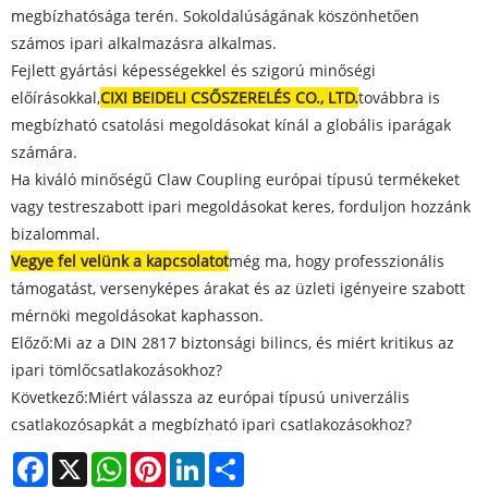
megbízhatósága terén. Sokoldalúságának köszönhetően
számos ipari alkalmazásra alkalmas.
Fejlett gyártási képességekkel és szigorú minőségi
előírásokkal,
CIXI BEIDELI CSŐSZERELÉS CO., LTD.
továbbra is
megbízható csatolási megoldásokat kínál a globális iparágak
számára.
Ha kiváló minőségű Claw Coupling európai típusú termékeket
vagy testreszabott ipari megoldásokat keres, forduljon hozzánk
bizalommal.
Vegye fel velünk a kapcsolatot
még ma, hogy professzionális
támogatást, versenyképes árakat és az üzleti igényeire szabott
mérnöki megoldásokat kaphasson.
Előző:
Mi az a DIN 2817 biztonsági bilincs, és miért kritikus az
ipari tömlőcsatlakozásokhoz?
Következő:
Miért válassza az európai típusú univerzális
csatlakozósapkát a megbízható ipari csatlakozásokhoz?
Facebook
X
WhatsApp
Pinterest
LinkedIn
Share