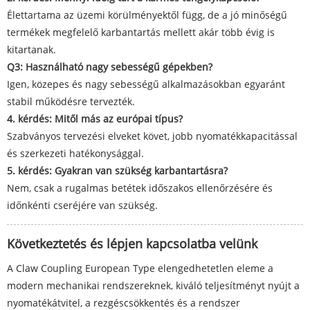
Élettartama az üzemi körülményektől függ, de a jó minőségű
termékek megfelelő karbantartás mellett akár több évig is
kitartanak.
Q3: Használható nagy sebességű gépekben?
Igen, közepes és nagy sebességű alkalmazásokban egyaránt
stabil működésre tervezték.
4. kérdés: Mitől más az európai típus?
Szabványos tervezési elveket követ, jobb nyomatékkapacitással
és szerkezeti hatékonysággal.
5. kérdés: Gyakran van szükség karbantartásra?
Nem, csak a rugalmas betétek időszakos ellenőrzésére és
időnkénti cseréjére van szükség.
Következtetés és lépjen kapcsolatba velünk
A Claw Coupling European Type elengedhetetlen eleme a
modern mechanikai rendszereknek, kiváló teljesítményt nyújt a
nyomatékátvitel, a rezgéscsökkentés és a rendszer