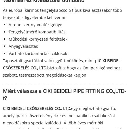
Vásárlási és kiválasztási útmutató
Az európai karmos tengelykapcsoló típus kiválasztásakor több
tényezőt is figyelembe kell venni:
A rendszer nyomatékigénye
Tengelyátmérő kompatibilitás
Működési környezeti feltételek
Anyagválasztás
Várható karbantartási ciklusok
Tapasztalt gyártókkal való együttműködés, mint pl
CIXI BEIDELI
CSŐSZERELÉS CO., LTD.
biztosítja, hogy az Ön ipari igényeihez
szabott, testreszabott megoldásokat kapjon.
Miért válassza a CIXI BEIDELI PIPE FITTING CO.,LTD-
t?
CIXI BEIDELI CSŐSZERELÉS CO., LTD.
egy megbízható gyártó,
amely ipari csőszerelvényekre és mechanikus csatlakozási
megoldásokra specializálódott. A több éves mérnöki