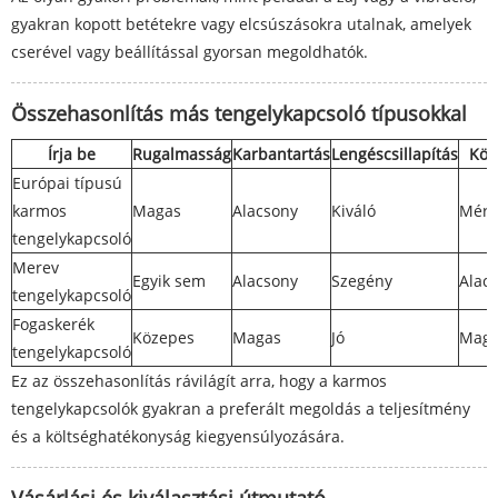
gyakran kopott betétekre vagy elcsúszásokra utalnak, amelyek
cserével vagy beállítással gyorsan megoldhatók.
Összehasonlítás más tengelykapcsoló típusokkal
Írja be
Rugalmasság
Karbantartás
Lengéscsillapítás
Köl
Európai típusú
karmos
Magas
Alacsony
Kiváló
Mérs
tengelykapcsoló
Merev
Egyik sem
Alacsony
Szegény
Alac
tengelykapcsoló
Fogaskerék
Közepes
Magas
Jó
Mag
tengelykapcsoló
Ez az összehasonlítás rávilágít arra, hogy a karmos
tengelykapcsolók gyakran a preferált megoldás a teljesítmény
és a költséghatékonyság kiegyensúlyozására.