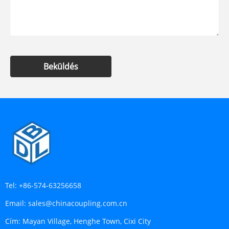
Beküldés
Tel:
+86-574-63256658
Email:
sales@chinacoupling.com.cn
Cím:
Mayan Village, Henghe Town, Cixi City