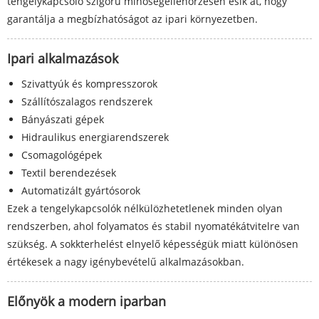
tengelykapcsoló szigorú minőségellenőrzésen esik át, hogy
garantálja a megbízhatóságot az ipari környezetben.
Ipari alkalmazások
Szivattyúk és kompresszorok
Szállítószalagos rendszerek
Bányászati ​​gépek
Hidraulikus energiarendszerek
Csomagológépek
Textil berendezések
Automatizált gyártósorok
Ezek a tengelykapcsolók nélkülözhetetlenek minden olyan
rendszerben, ahol folyamatos és stabil nyomatékátvitelre van
szükség. A sokkterhelést elnyelő képességük miatt különösen
értékesek a nagy igénybevételű alkalmazásokban.
Előnyök a modern iparban