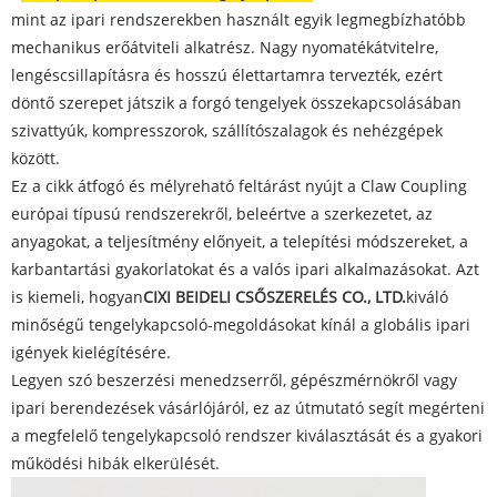
mint az ipari rendszerekben használt egyik legmegbízhatóbb
mechanikus erőátviteli alkatrész. Nagy nyomatékátvitelre,
lengéscsillapításra és hosszú élettartamra tervezték, ezért
döntő szerepet játszik a forgó tengelyek összekapcsolásában
szivattyúk, kompresszorok, szállítószalagok és nehézgépek
között.
Ez a cikk átfogó és mélyreható feltárást nyújt a Claw Coupling
európai típusú rendszerekről, beleértve a szerkezetet, az
anyagokat, a teljesítmény előnyeit, a telepítési módszereket, a
karbantartási gyakorlatokat és a valós ipari alkalmazásokat. Azt
is kiemeli, hogyan
CIXI BEIDELI CSŐSZERELÉS CO., LTD.
kiváló
minőségű tengelykapcsoló-megoldásokat kínál a globális ipari
igények kielégítésére.
Legyen szó beszerzési menedzserről, gépészmérnökről vagy
ipari berendezések vásárlójáról, ez az útmutató segít megérteni
a megfelelő tengelykapcsoló rendszer kiválasztását és a gyakori
működési hibák elkerülését.