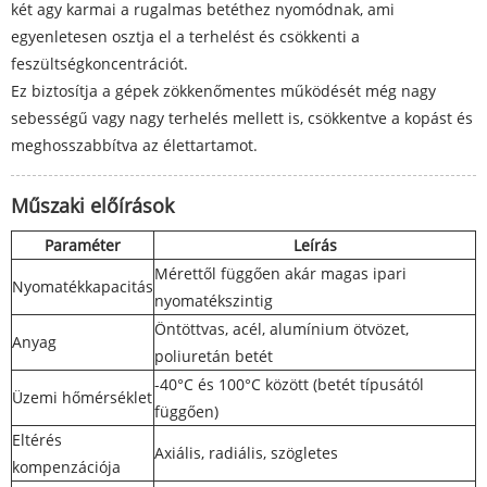
két agy karmai a rugalmas betéthez nyomódnak, ami
egyenletesen osztja el a terhelést és csökkenti a
feszültségkoncentrációt.
Ez biztosítja a gépek zökkenőmentes működését még nagy
sebességű vagy nagy terhelés mellett is, csökkentve a kopást és
meghosszabbítva az élettartamot.
Műszaki előírások
Paraméter
Leírás
Mérettől függően akár magas ipari
Nyomatékkapacitás
nyomatékszintig
Öntöttvas, acél, alumínium ötvözet,
Anyag
poliuretán betét
-40°C és 100°C között (betét típusától
Üzemi hőmérséklet
függően)
Eltérés
Axiális, radiális, szögletes
kompenzációja