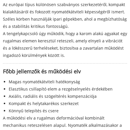
Az európai típus különösen szabványos szerkezetéről, kompakt
kialakításáról és fokozott nyomatékátviteli képességéről ismert.
Széles körben használják ipari gépekben, ahol a megbízhatóság
és a stabilitás kritikus fontosságú.
A tengelykapcsoló úgy működik, hogy a karom alakú agyakat egy
rugalmas elemen keresztül reteszeli, amely elnyeli a vibrációt
és a lökésszerű terheléseket, biztosítva a zavartalan működést
ingadozó körülmények között is.
Főbb jellemzők és működési elv
Magas nyomatékátviteli hatékonyság
Elasztikus csillapító elem a rezgéselnyelés érdekében
Axiális, radiális és szögeltérés kompenzációja
Kompakt és helytakarékos szerkezet
Könnyű telepítés és csere
A működési elv a rugalmas deformációval kombinált
mechanikus reteszelésen alapul. Nyomaték alkalmazásakor a