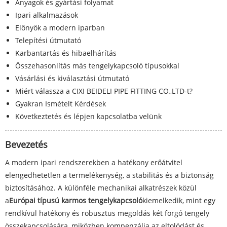
Anyagok és gyártási folyamat
Ipari alkalmazások
Előnyök a modern iparban
Telepítési útmutató
Karbantartás és hibaelhárítás
Összehasonlítás más tengelykapcsoló típusokkal
Vásárlási és kiválasztási útmutató
Miért válassza a CIXI BEIDELI PIPE FITTING CO.,LTD-t?
Gyakran Ismételt Kérdések
Következtetés és lépjen kapcsolatba velünk
Bevezetés
A modern ipari rendszerekben a hatékony erőátvitel
elengedhetetlen a termelékenység, a stabilitás és a biztonság
biztosításához. A különféle mechanikai alkatrészek közül
a
Európai típusú karmos tengelykapcsoló
kiemelkedik, mint egy
rendkívül hatékony és robusztus megoldás két forgó tengely
összekapcsolására, miközben kompenzálja az eltolódást és