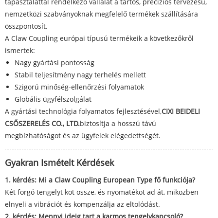
tapasztalattal rendelkező vállalat a tartós, precíziós tervezésű,
nemzetközi szabványoknak megfelelő termékek szállítására
összpontosít.
A Claw Coupling európai típusú termékeik a következőkről
ismertek:
Nagy gyártási pontosság
Stabil teljesítmény nagy terhelés mellett
Szigorú minőség-ellenőrzési folyamatok
Globális ügyfélszolgálat
A gyártási technológia folyamatos fejlesztésével,
CIXI BEIDELI
CSŐSZERELÉS CO., LTD.
biztosítja a hosszú távú
megbízhatóságot és az ügyfelek elégedettségét.
Gyakran Ismételt Kérdések
1. kérdés: Mi a Claw Coupling European Type fő funkciója?
Két forgó tengelyt köt össze, és nyomatékot ad át, miközben
elnyeli a vibrációt és kompenzálja az eltolódást.
2. kérdés: Mennyi ideig tart a karmos tengelykapcsoló?