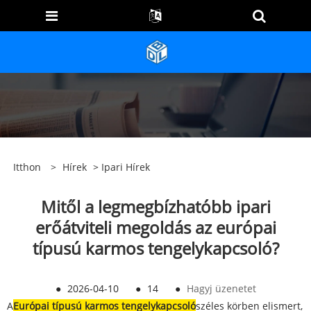
Itthon
>
Hírek
>
Ipari Hírek
Mitől a legmegbízhatóbb ipari
erőátviteli megoldás az európai
típusú karmos tengelykapcsoló?
●
2026-04-10
●
14
●
Hagyj üzenetet
A
Európai típusú karmos tengelykapcsoló
széles körben elismert,