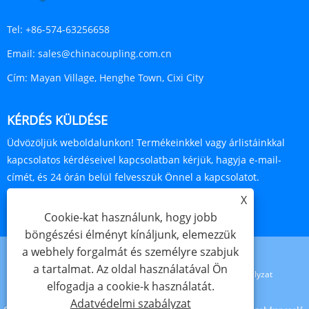
Tel:
+86-574-63256658
Email:
sales@chinacoupling.com.cn
Cím:
Mayan Village, Henghe Town, Cixi City
KÉRDÉS KÜLDÉSE
Üdvözöljük weboldalunkon! Termékeinkkel vagy árlistáinkkal
kapcsolatos kérdéseivel kapcsolatban kérjük, hagyja e-mail-
címét, és 24 órán belül felvesszük Önnel a kapcsolatot.
X
ÉRDEKLŐDJ MOST
Cookie-kat használunk, hogy jobb
böngészési élményt kínáljunk, elemezzük
a webhely forgalmát és személyre szabjuk
a tartalmat. Az oldal használatával Ön
Links
Sitemap
RSS
XML
Adatvédelmi szabályzat
elfogadja a cookie-k használatát.
Adatvédelmi szabályzat