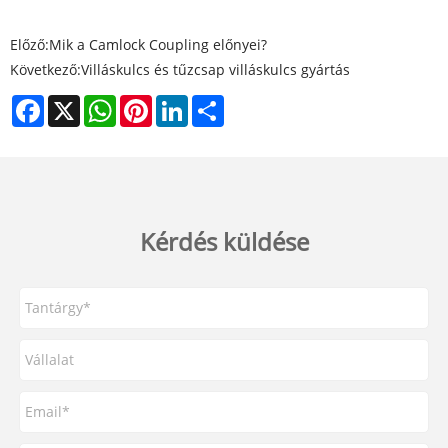
Előző:
Mik a Camlock Coupling előnyei?
Következő:
Villáskulcs és tűzcsap villáskulcs gyártás
Facebook
X
WhatsApp
Pinterest
LinkedIn
Share
Kérdés küldése