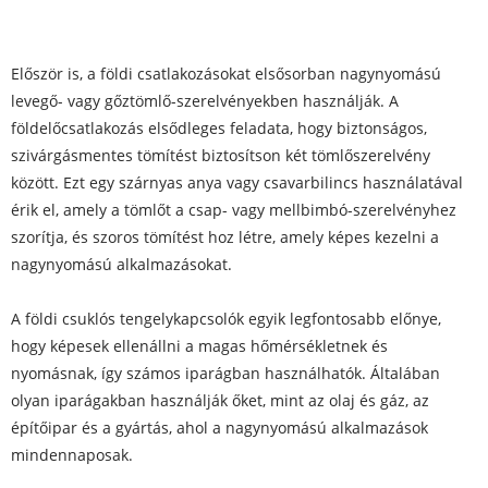
Először is, a földi csatlakozásokat elsősorban nagynyomású
levegő- vagy gőztömlő-szerelvényekben használják. A
földelőcsatlakozás elsődleges feladata, hogy biztonságos,
szivárgásmentes tömítést biztosítson két tömlőszerelvény
között. Ezt egy szárnyas anya vagy csavarbilincs használatával
érik el, amely a tömlőt a csap- vagy mellbimbó-szerelvényhez
szorítja, és szoros tömítést hoz létre, amely képes kezelni a
nagynyomású alkalmazásokat.
A földi csuklós tengelykapcsolók egyik legfontosabb előnye,
hogy képesek ellenállni a magas hőmérsékletnek és
nyomásnak, így számos iparágban használhatók. Általában
olyan iparágakban használják őket, mint az olaj és gáz, az
építőipar és a gyártás, ahol a nagynyomású alkalmazások
mindennaposak.