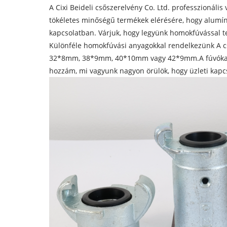
A Cixi Beideli csőszerelvény Co. Ltd. professzionál
tökéletes minőségű termékek elérésére, hogy alumí
kapcsolatban. Várjuk, hogy legyünk homokfúvással te
Különféle homokfúvási anyagokkal rendelkezünk A c
32*8mm, 38*9mm, 40*10mm vagy 42*9mm.A fúvókatart
hozzám, mi vagyunk nagyon örülök, hogy üzleti kapcs