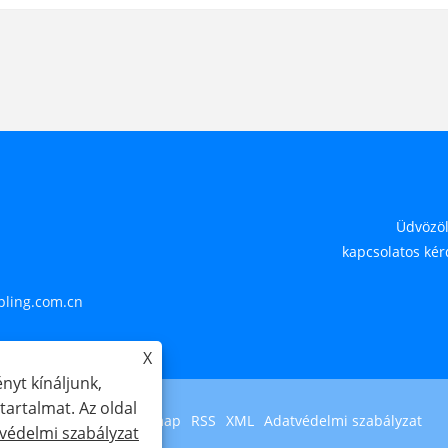
Üdvözöl
kapcsolatos kér
pling.com.cn
X
nyt kínáljunk,
artalmat. Az oldal
Links
Sitemap
RSS
XML
Adatvédelmi szabályzat
védelmi szabályzat