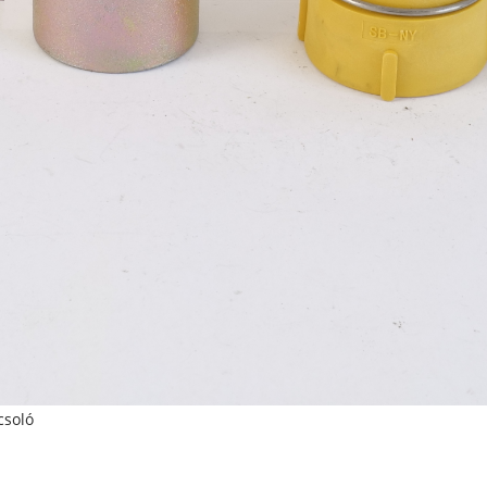
csoló