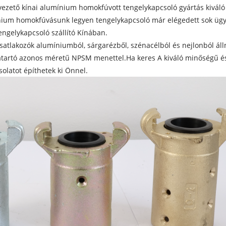
is vezető kínai alumínium homokfúvott tengelykapcsoló gyártás kivá
nium homokfúvásunk legyen tengelykapcsoló már elégedett sok ügyf
ngelykapcsoló szállító Kínában.
satlakozók alumíniumból, sárgarézből, szénacélból és nejlonból á
ó azonos méretű NPSM menettel.Ha keres A kiváló minőségű és j
olatot építhetek ki Önnel.