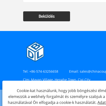
Beküldés
Tel:
+86-574-63256658
Email:
sales@chinacou
Cím:
Mayan Village, Henghe Town, Cixi City
Cookie-kat használunk, hogy jobb böngészési élmé
elemezzük a webhely forgalmát és személyre szabjuk a t
használatával Ön elfogadja a cookie-k használatát.
Adat