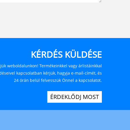
KÉRDÉS KÜLDÉSE
jük weboldalunkon! Termékeinkkel vagy árlistáinkkal
déseivel kapcsolatban kérjük, hagyja e-mail-címét, és
24 órán belül felvesszük Önnel a kapcsolatot.
ÉRDEKLŐDJ MOST