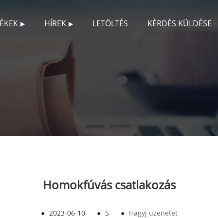
ÉKEK
HÍREK
LETÖLTÉS
KÉRDÉS KÜLDÉSE
Homokfúvás csatlakozás
●
2023-06-10
●
5
●
Hagyj üzenetet