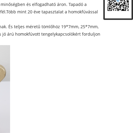
ló minőségben és elfogadható áron. Tapadó a
él.Több mint 20 éve tapasztalat a homokfúvással
llnak. És teljes méretű tömlőhöz 19*7mm, 25*7mm,
ó árú homokfúvott tengelykapcsolókért forduljon