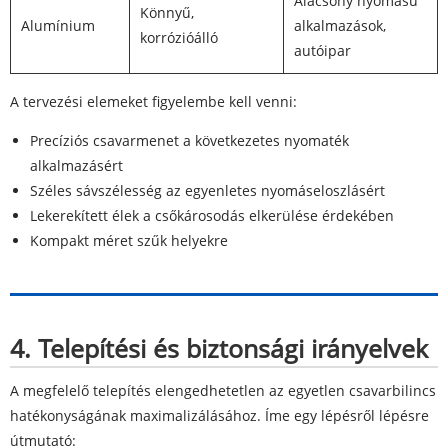
Alacsony nyomású
Könnyű,
Alumínium
alkalmazások,
korrózióálló
autóipar
A tervezési elemeket figyelembe kell venni:
Precíziós csavarmenet a következetes nyomaték
alkalmazásért
Széles sávszélesség az egyenletes nyomáseloszlásért
Lekerekített élek a csőkárosodás elkerülése érdekében
Kompakt méret szűk helyekre
4. Telepítési és biztonsági irányelvek
A megfelelő telepítés elengedhetetlen az egyetlen csavarbilincs
hatékonyságának maximalizálásához. Íme egy lépésről lépésre
útmutató: