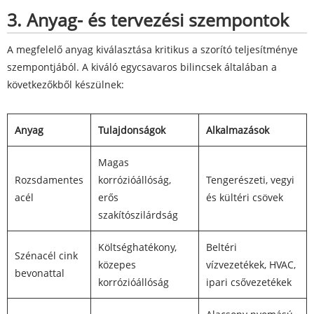
3. Anyag- és tervezési szempontok
A megfelelő anyag kiválasztása kritikus a szorító teljesítménye
szempontjából. A kiváló egycsavaros bilincsek általában a
következőkből készülnek:
Anyag
Tulajdonságok
Alkalmazások
Magas
Rozsdamentes
korrózióállóság,
Tengerészeti, vegyi
acél
erős
és kültéri csövek
szakítószilárdság
Költséghatékony,
Beltéri
Szénacél cink
közepes
vízvezetékek, HVAC,
bevonattal
korrózióállóság
ipari csővezetékek