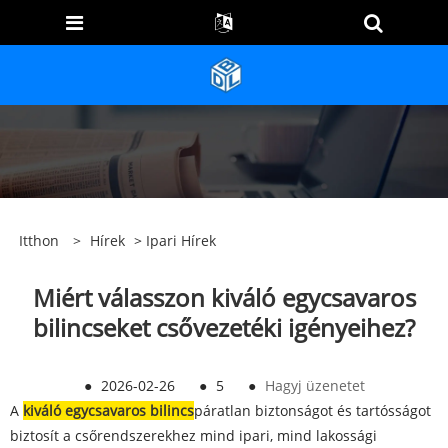
Itthon
>
Hírek
>
Ipari Hírek
Miért válasszon kiváló egycsavaros
bilincseket csővezetéki igényeihez?
●
2026-02-26
●
5
●
Hagyj üzenetet
A
kiváló egycsavaros bilincs
páratlan biztonságot és tartósságot
biztosít a csőrendszerekhez mind ipari, mind lakossági