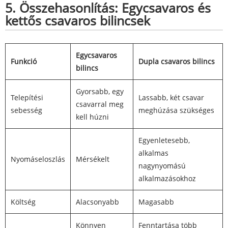
5. Összehasonlítás: Egycsavaros és
kettős csavaros bilincsek
Egycsavaros
Funkció
Dupla csavaros bilincs
bilincs
Gyorsabb, egy
Telepítési
Lassabb, két csavar
csavarral meg
sebesség
meghúzása szükséges
kell húzni
Egyenletesebb,
alkalmas
Nyomáseloszlás
Mérsékelt
nagynyomású
alkalmazásokhoz
Költség
Alacsonyabb
Magasabb
Könnyen
Fenntartása több