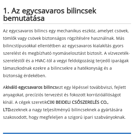
1. Az egycsavaros bilincsek
bemutatása
Az egycsavaros bilincs egy mechanikus eszköz, amelyet csövek,
tömlők vagy csövek biztonságos rögzítésére használnak. Más
bilincstípusokkal ellentétben az egycsavaros kialakítás gyors
szerelést és megbízható nyomáselosztást biztosít. A vízvezeték-
szereléstől és a HVAC-tól a vegyi feldolgozásig terjedő iparágak
támaszkodnak ezekre a bilincsekre a hatékonyság és a
biztonság érdekében.
A
kiváló egycsavaros bilincs
ezt egy lépéssel továbbviszi, fejlett
anyagokat, precíziós tervezést és fokozott korrózióállóságot
kínál. A cégek szeretik
CIXI BEIDELI CSŐSZERELÉS CO.,
LTD.
ezeknek a nagy teljesítményű bilincseknek a gyártására
szakosodott, hogy megfeleljen a szigorú ipari szabványoknak.