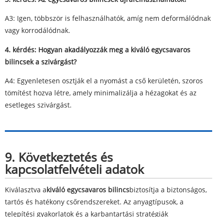
A3: Igen, többször is felhasználhatók, amíg nem deformálódnak
vagy korrodálódnak.
4. kérdés: Hogyan akadályozzák meg a kiváló egycsavaros
bilincsek a szivárgást?
A4: Egyenletesen osztják el a nyomást a cső kerületén, szoros
tömítést hozva létre, amely minimalizálja a hézagokat és az
esetleges szivárgást.
9. Következtetés és
kapcsolatfelvételi adatok
Kiválasztva a
kiváló egycsavaros bilincs
biztosítja a biztonságos,
tartós és hatékony csőrendszereket. Az anyagtípusok, a
telepítési gyakorlatok és a karbantartási stratégiák