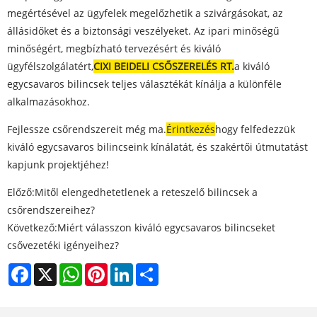
megértésével az ügyfelek megelőzhetik a szivárgásokat, az
állásidőket és a biztonsági veszélyeket. Az ipari minőségű
minőségért, megbízható tervezésért és kiváló
ügyfélszolgálatért,
CI
XI BEIDELI CSŐSZERELÉS RT.
a kiváló
egycsavaros bilincsek teljes választékát kínálja a különféle
alkalmazásokhoz.
Fejlessze csőrendszereit még ma.
Érintkezés
hogy felfedezzük
kiváló egycsavaros bilincseink kínálatát, és szakértői útmutatást
kapjunk projektjéhez!
Előző:
Mitől elengedhetetlenek a reteszelő bilincsek a
csőrendszereihez?
Következő:
Miért válasszon kiváló egycsavaros bilincseket
csővezetéki igényeihez?
Facebook
X
WhatsApp
Pinterest
LinkedIn
Share