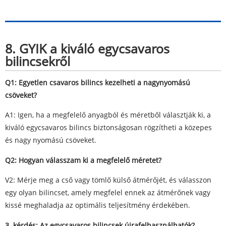
8. GYIK a kiváló egycsavaros
bilincsekről
Q1: Egyetlen csavaros bilincs kezelheti a nagynyomású
csöveket?
A1: Igen, ha a megfelelő anyagból és méretből választják ki, a
kiváló egycsavaros bilincs biztonságosan rögzítheti a közepes
és nagy nyomású csöveket.
Q2: Hogyan válasszam ki a megfelelő méretet?
V2: Mérje meg a cső vagy tömlő külső átmérőjét, és válasszon
egy olyan bilincset, amely megfelel ennek az átmérőnek vagy
kissé meghaladja az optimális teljesítmény érdekében.
3. kérdés: Az egycsavaros bilincsek újrafelhasználhatók?