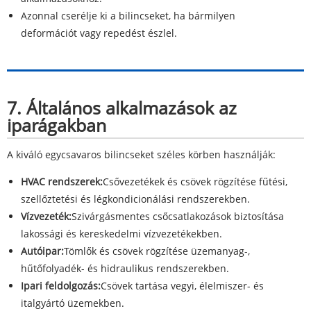
Azonnal cserélje ki a bilincseket, ha bármilyen
deformációt vagy repedést észlel.
7. Általános alkalmazások az
iparágakban
A kiváló egycsavaros bilincseket széles körben használják:
HVAC rendszerek:
Csővezetékek és csövek rögzítése fűtési,
szellőztetési és légkondicionálási rendszerekben.
Vízvezeték:
Szivárgásmentes csőcsatlakozások biztosítása
lakossági és kereskedelmi vízvezetékekben.
Autóipar:
Tömlők és csövek rögzítése üzemanyag-,
hűtőfolyadék- és hidraulikus rendszerekben.
Ipari feldolgozás:
Csövek tartása vegyi, élelmiszer- és
italgyártó üzemekben.