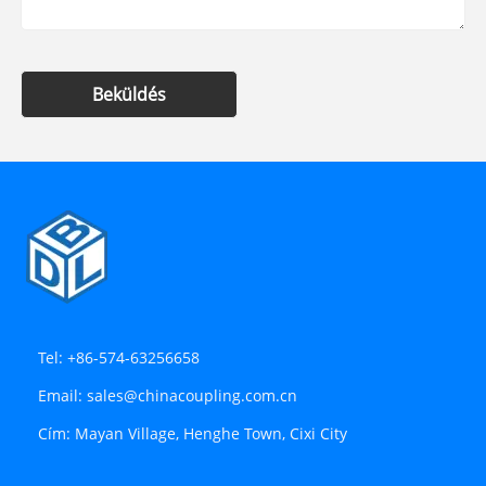
Beküldés
Tel:
+86-574-63256658
Email:
sales@chinacoupling.com.cn
Cím:
Mayan Village, Henghe Town, Cixi City