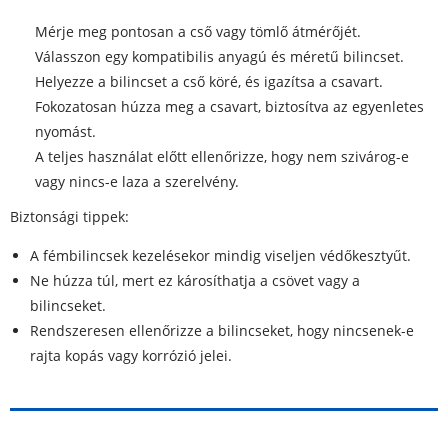
Mérje meg pontosan a cső vagy tömlő átmérőjét.
Válasszon egy kompatibilis anyagú és méretű bilincset.
Helyezze a bilincset a cső köré, és igazítsa a csavart.
Fokozatosan húzza meg a csavart, biztosítva az egyenletes
nyomást.
A teljes használat előtt ellenőrizze, hogy nem szivárog-e
vagy nincs-e laza a szerelvény.
Biztonsági tippek:
A fémbilincsek kezelésekor mindig viseljen védőkesztyűt.
Ne húzza túl, mert ez károsíthatja a csövet vagy a
bilincseket.
Rendszeresen ellenőrizze a bilincseket, hogy nincsenek-e
rajta kopás vagy korrózió jelei.