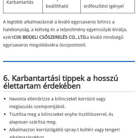
Karbantartás
beállítható
erőfeszítést igényel
A legtöbb alkalmazásnál a kiváló egycsavaros bilincs a
hatékonyság, a költség és a teljesítmény egyensúlyát kínálja,
ezért
CIXI BEIDELI CSŐSZERELÉS CO., LTD.
a kiváló minőségű
egycsavaros megoldásokra összpontosít.
6. Karbantartási tippek a hosszú
élettartam érdekében
Havonta ellenőrizze a bilincseket korrózió vagy
meglazulás szempontjából.
Tisztítsa meg a bilincseket enyhe tisztítószerrel, és
alaposan szárítsa meg.
Alkalmazzon korróziógátló spray-t kültéri vagy tengeri
alkalmazásokhoz.