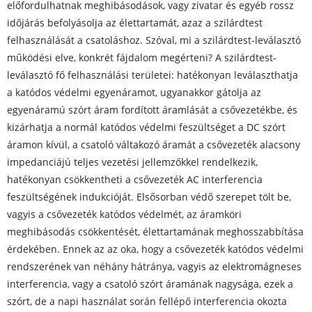
előfordulhatnak meghibásodások, vagy zivatar és egyéb rossz
időjárás befolyásolja az élettartamát, azaz a szilárdtest
felhasználását a csatoláshoz. Szóval, mi a szilárdtest-leválasztó
működési elve, konkrét fájdalom megérteni? A szilárdtest-
leválasztó fő felhasználási területei: hatékonyan leválaszthatja
a katódos védelmi egyenáramot, ugyanakkor gátolja az
egyenáramú szórt áram fordított áramlását a csővezetékbe, és
kizárhatja a normál katódos védelmi feszültséget a DC szórt
áramon kívül, a csatoló váltakozó áramát a csővezeték alacsony
impedanciájú teljes vezetési jellemzőkkel rendelkezik,
hatékonyan csökkentheti a csővezeték AC interferencia
feszültségének indukcióját. Elsősorban védő szerepet tölt be,
vagyis a csővezeték katódos védelmét, az áramköri
meghibásodás csökkentését, élettartamának meghosszabbítása
érdekében. Ennek az az oka, hogy a csővezeték katódos védelmi
rendszerének van néhány hátránya, vagyis az elektromágneses
interferencia, vagy a csatoló szórt áramának nagysága, ezek a
szórt, de a napi használat során fellépő interferencia okozta