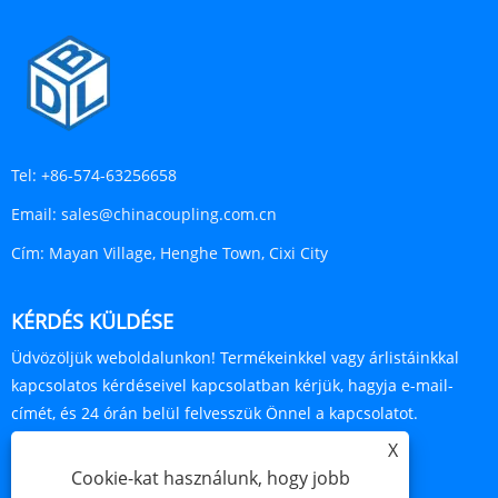
Tel:
+86-574-63256658
Email:
sales@chinacoupling.com.cn
Cím:
Mayan Village, Henghe Town, Cixi City
KÉRDÉS KÜLDÉSE
Üdvözöljük weboldalunkon! Termékeinkkel vagy árlistáinkkal
kapcsolatos kérdéseivel kapcsolatban kérjük, hagyja e-mail-
címét, és 24 órán belül felvesszük Önnel a kapcsolatot.
X
ÉRDEKLŐDJ MOST
Cookie-kat használunk, hogy jobb