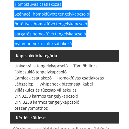
Homokfúvás csatlakozás
Szénacél homokfúvott tengelykapcsoló
öntöttvas homokfúvó tengelykapcsoló
sárgaréz homokfúvó tengelykapcsoló
nylon homokfúvott csatlakozó
Kapcsolódó kategória
Univerzális tengelykapcsoló
Tömlőbilincs
Földcsukló tengelykapcsoló
Camlock csatlakozó
Homokfúvás csatlakozás
Lábszelep
Whipcheck biztonsági kábel
Villáskulcs és tűzcsap villáskulcs
DIN3238 karmos tengelykapcsoló
DIN 3238 karmos tengelykapcsoló
összenyomotthoz
Kérdés küldése
Kérdését az alábbi űrlapon adja meg. 24 órán