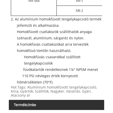
Női szál
SB-1
SB-2
2. Az alumínium homokfúvott tengelykapcsoló termék
jellemzői és alkalmazása.
Homokfúvott csatlakozók szállíthatók anyaga
szénacél, alumínium, sárgaréz és nylon.
A homokfúvás csatlakozókat arra tervezték
homokfúvó tömlőn használható.
Homokfúvás csavarokkal szállított
tengelykapcsolók
fúvókatartók rendelkeznek 1¼" NPSM menet
110 PSI névleges érték környezeti
hőmérsékleten (70°F)
Hot Tags: Alumínium homokfúvott tengelykapcsoló,
Kína, Gyártók, Szállítók, Nagyker, Vásárlás, Gyári,
Alacsony ár
Termékcímke