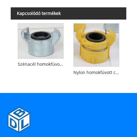
Kapcsolódó termékek
Szénacél homokfúvott tengelykapcsoló
Nylon homokfúvott csatlakozó