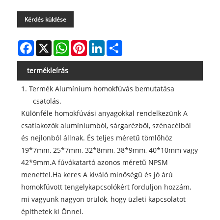
Kérdés küldése
Facebook
X
WhatsApp
Pinterest
LinkedIn
Share
termékleírás
1. Termék Alumínium homokfúvás bemutatása
csatolás.
Különféle homokfúvási anyagokkal rendelkezünk A
csatlakozók alumíniumból, sárgarézből, szénacélból
és nejlonból állnak. És teljes méretű tömlőhöz
19*7mm, 25*7mm, 32*8mm, 38*9mm, 40*10mm vagy
42*9mm.A fúvókatartó azonos méretű NPSM
menettel.Ha keres A kiváló minőségű és jó árú
homokfúvott tengelykapcsolókért forduljon hozzám,
mi vagyunk nagyon örülök, hogy üzleti kapcsolatot
építhetek ki Önnel.