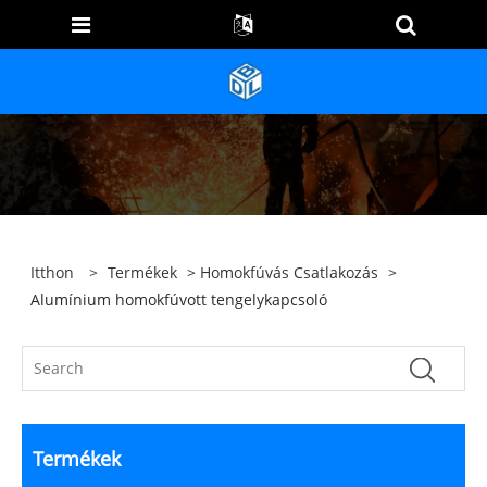
Itthon
>
Termékek
>
Homokfúvás Csatlakozás
>
Alumínium homokfúvott tengelykapcsoló
Termékek