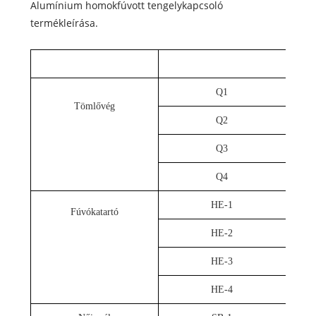
Alumínium homokfúvott tengelykapcsoló
termékleírása.
Q1
Tömlővég
Q2
Q3
Q4
HE-1
Fúvókatartó
HE-2
HE-3
HE-4