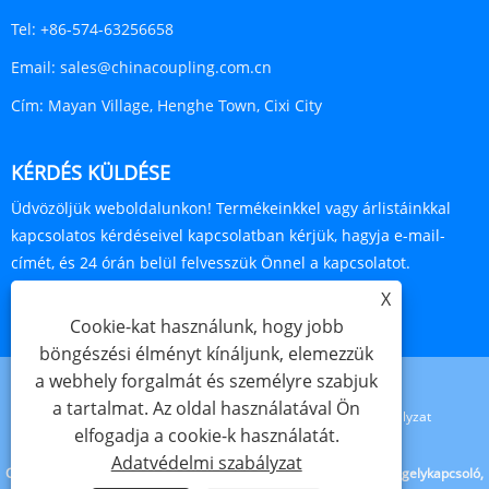
Tel:
+86-574-63256658
Email:
sales@chinacoupling.com.cn
Cím:
Mayan Village, Henghe Town, Cixi City
KÉRDÉS KÜLDÉSE
Üdvözöljük weboldalunkon! Termékeinkkel vagy árlistáinkkal
kapcsolatos kérdéseivel kapcsolatban kérjük, hagyja e-mail-
címét, és 24 órán belül felvesszük Önnel a kapcsolatot.
X
ÉRDEKLŐDJ MOST
Cookie-kat használunk, hogy jobb
böngészési élményt kínáljunk, elemezzük
a webhely forgalmát és személyre szabjuk
a tartalmat. Az oldal használatával Ön
Links
Sitemap
RSS
XML
Adatvédelmi szabályzat
elfogadja a cookie-k használatát.
Adatvédelmi szabályzat
Copyright © 2023 Cixi Beideli Pipe Fitting Co.,Ltd. - Univerzális tengelykapcsoló,